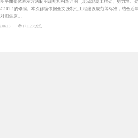
工图平面整体表示方法制图规则和构造详图（现浇混凝土框架、剪力墙、
是对16G101-1的修编。本次修编依据全文强制性工程建设规范等标准，结合
，对图集原…
2.06.13
171128 浏览