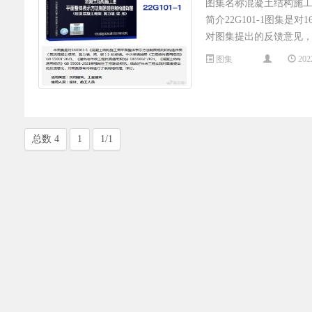
图集名称混凝土结构施
简介22G101-1图集
对图集提出的反馈意见
图集
202
总数 4
1
1/1